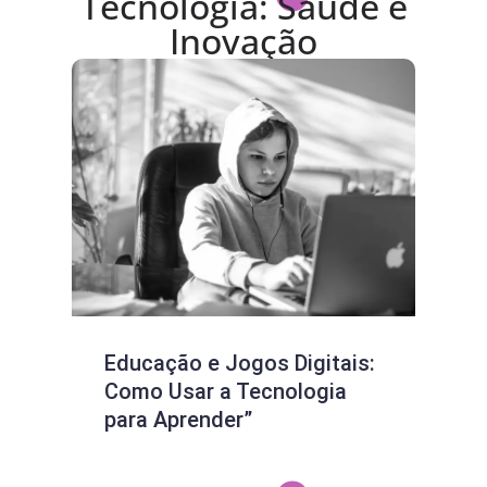
Tecnologia: Saúde e
Inovação
Educação e Jogos Digitais:
Fib
Como Usar a Tecnologia
Pre
para Aprender”
Doe
Mil