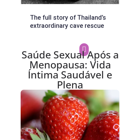
The full story of Thailand’s
Nee
extraordinary cave rescue
Clas
Mov
Saúde Sexual Após a
Menopausa: Vida
Íntima Saudável e
Plena