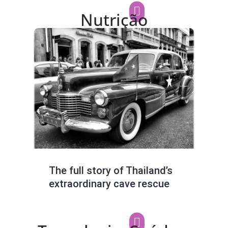
Nutrição
The full story of Thailand’s
Nee
extraordinary cave rescue
Clas
Mov