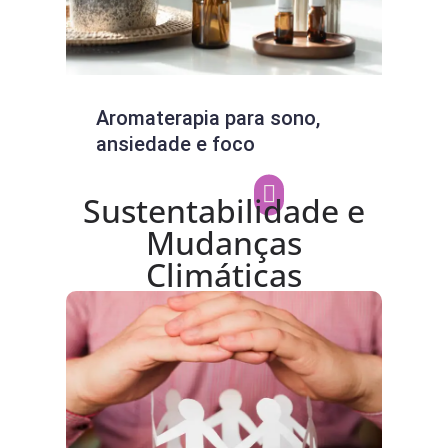
Aromaterapia para sono,
Psy
ansiedade e foco
o q
Sustentabilidade e
Mudanças
Climáticas