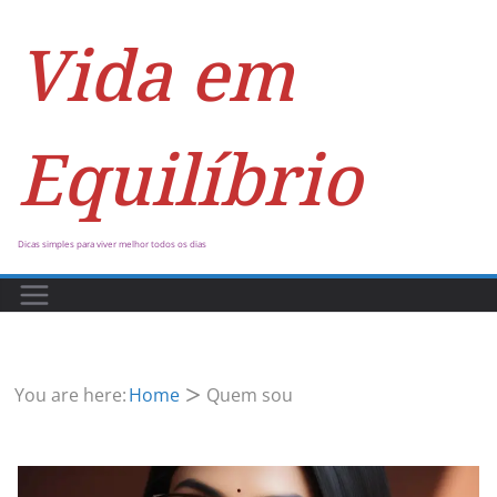
Vida em
Equilíbrio
Dicas simples para viver melhor todos os dias
You are here:
Home
Quem sou