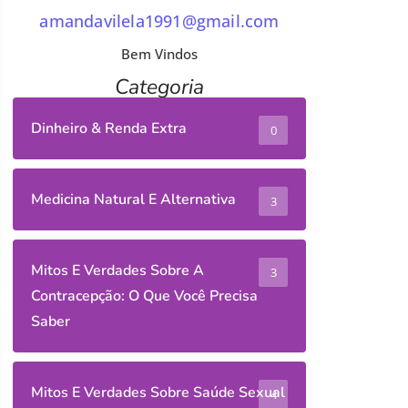
amandavilela1991@gmail.com
Bem Vindos
Categoria
Dinheiro & Renda Extra
0
Medicina Natural E Alternativa
3
Mitos E Verdades Sobre A
3
Contracepção: O Que Você Precisa
Saber
Mitos E Verdades Sobre Saúde Sexual
4