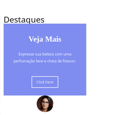
Destaques
Veja Mais
Expresse sua beleza com uma
perfumação leve e cheia de frescor.
Click here