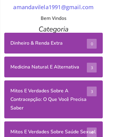
amandavilela1991@gmail.com
Bem Vindos
Categoria
Dinheiro & Renda Extra
0
Medicina Natural E Alternativa
3
Mitos E Verdades Sobre A
3
Contracepção: O Que Você Precisa
Saber
Mitos E Verdades Sobre Saúde Sexual
4