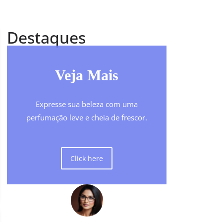
Destaques
Veja Mais
Expresse sua beleza com uma
perfumação leve e cheia de frescor.
Click here