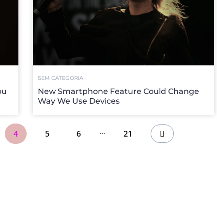
SEM CATEGORIA
ou
New Smartphone Feature Could Change
Way We Use Devices
...
4
5
6
21