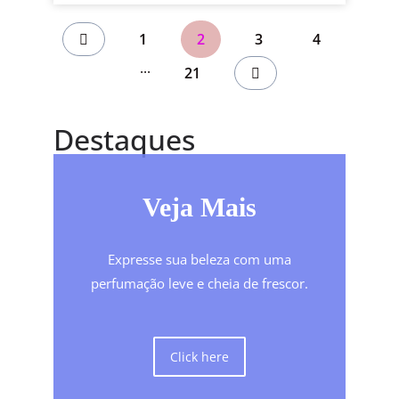
1
2
3
4
...
21
Destaques
Veja Mais
Expresse sua beleza com uma
perfumação leve e cheia de frescor.
Click here