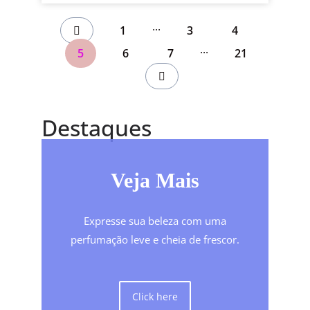
...
1
3
4
...
5
6
7
21
Destaques
Veja Mais
Expresse sua beleza com uma
perfumação leve e cheia de frescor.
Click here