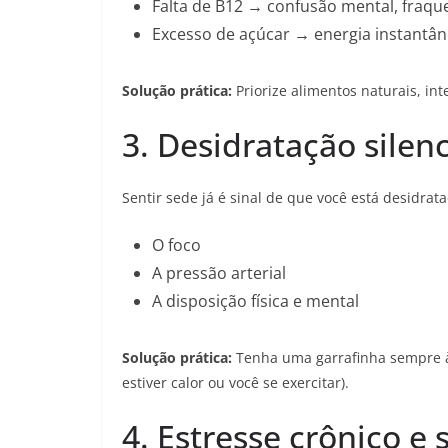
Falta de B12 → confusão mental, fraqu
Excesso de açúcar → energia instantân
Solução prática:
Priorize alimentos naturais, in
3. Desidratação silen
Sentir sede já é sinal de que você está desidrat
O foco
A pressão arterial
A disposição física e mental
Solução prática:
Tenha uma garrafinha sempre à 
estiver calor ou você se exercitar).
4. Estresse crônico e