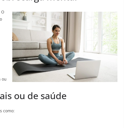
. O
do
a ou
ais ou de saúde
es como: