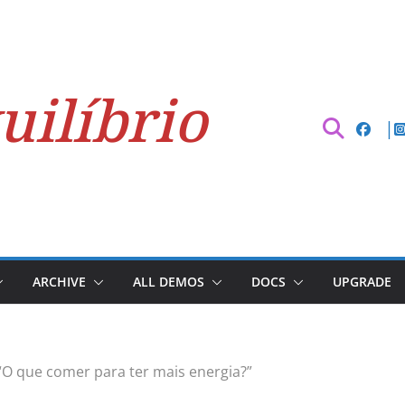
uilíbrio
ARCHIVE
ALL DEMOS
DOCS
UPGRADE
“O que comer para ter mais energia?”