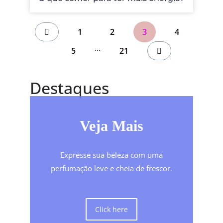
1
2
3
4
...
5
21
Destaques
Veja Mais
Expresse sua beleza com uma
perfumação leve e cheia de frescor.
Click here