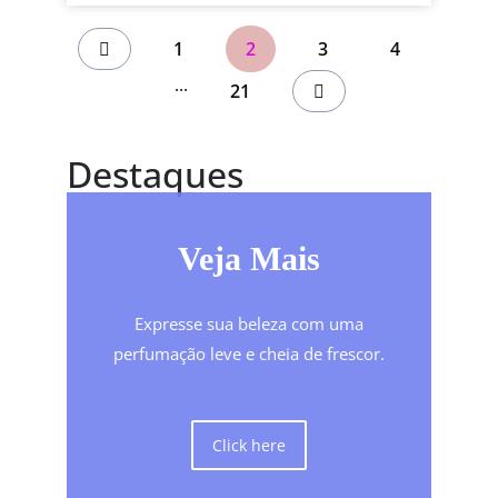
1
2
3
4
...
21
Destaques
Veja Mais
Expresse sua beleza com uma
perfumação leve e cheia de frescor.
Click here