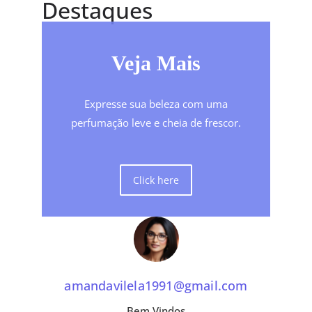
Destaques
Veja Mais
Expresse sua beleza com uma
perfumação leve e cheia de frescor.
Click here
amandavilela1991@gmail.com
Bem Vindos