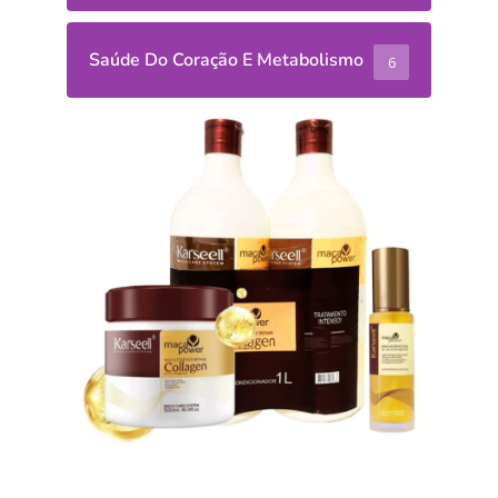
Saúde Do Coração E Metabolismo
6
Receitas
Salada de
Grão-de-
Bico