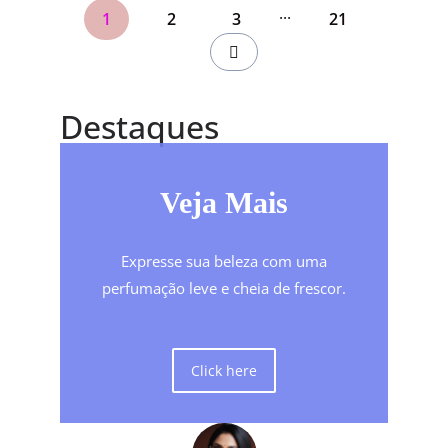
...
1
2
3
21
Destaques
Veja Mais
Expresse sua beleza com uma
perfumação leve e cheia de frescor.
Click here