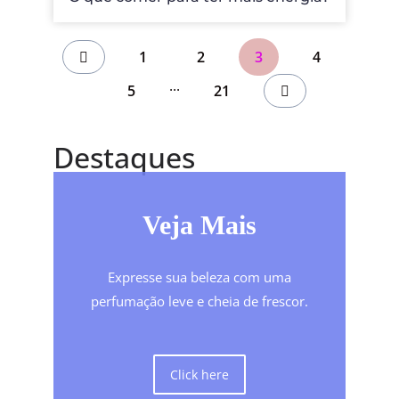
1
2
3
4
...
5
21
Destaques
Veja Mais
Expresse sua beleza com uma
perfumação leve e cheia de frescor.
Click here