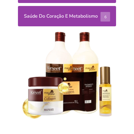
Saúde Do Coração E Metabolismo
6
Receitas
Salada de
Grão-de-
Bico