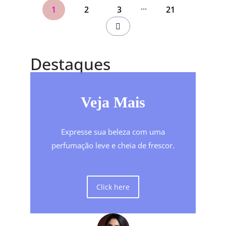
...
1
2
3
21
Destaques
Veja Mais
Expresse sua beleza com uma
perfumação leve e cheia de frescor.
Click here