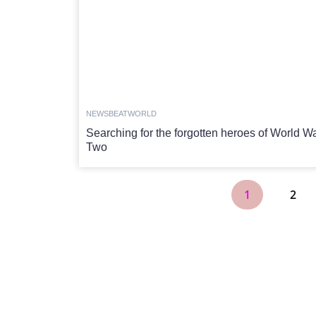
NEWSBEAT
WORLD
Searching for the forgotten heroes of World W
Two
1
2