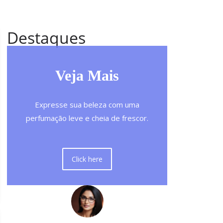
Destaques
Veja Mais
Expresse sua beleza com uma
perfumação leve e cheia de frescor.
Click here