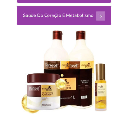
Saúde Do Coração E Metabolismo
6
Receitas
Salada de
Grão-de-
Bico