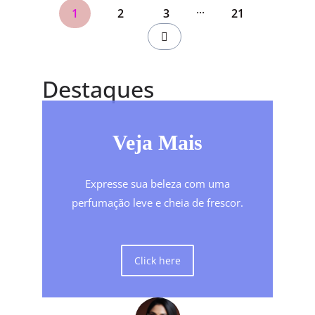
...
1
2
3
21
Destaques
Veja Mais
Expresse sua beleza com uma
perfumação leve e cheia de frescor.
Click here