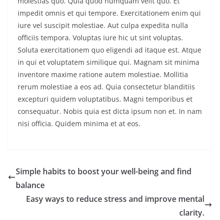
molestias quo. Quia quod numquam velit quo. Et
impedit omnis et qui tempore. Exercitationem enim qui
iure vel suscipit molestiae. Aut culpa expedita nulla
officiis tempora. Voluptas iure hic ut sint voluptas.
Soluta exercitationem quo eligendi ad itaque est. Atque
in qui et voluptatem similique qui. Magnam sit minima
inventore maxime ratione autem molestiae. Mollitia
rerum molestiae a eos ad. Quia consectetur blanditiis
excepturi quidem voluptatibus. Magni temporibus et
consequatur. Nobis quia est dicta ipsum non et. In nam
nisi officia. Quidem minima et at eos.
Simple habits to boost your well-being and find
balance
Easy ways to reduce stress and improve mental
clarity.