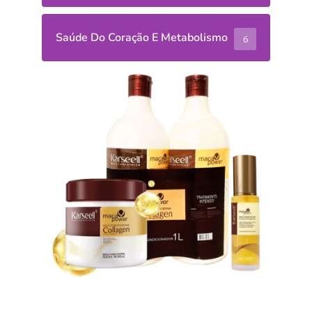
Saúde Do Coração E Metabolismo
6
Receitas
Salada de
Grão-de-
Bico