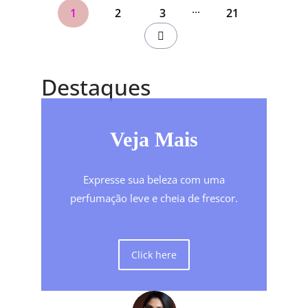
...
1
2
3
21
Destaques
Veja Mais
Expresse sua beleza com uma
perfumação leve e cheia de frescor.
Click here