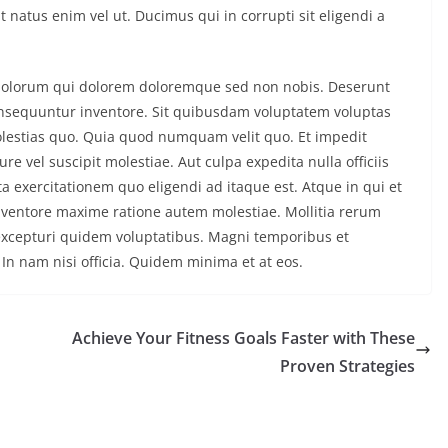
natus enim vel ut. Ducimus qui in corrupti sit eligendi a
dolorum qui dolorem doloremque sed non nobis. Deserunt
onsequuntur inventore. Sit quibusdam voluptatem voluptas
estias quo. Quia quod numquam velit quo. Et impedit
e vel suscipit molestiae. Aut culpa expedita nulla officiis
ta exercitationem quo eligendi ad itaque est. Atque in qui et
ventore maxime ratione autem molestiae. Mollitia rerum
 excepturi quidem voluptatibus. Magni temporibus et
In nam nisi officia. Quidem minima et at eos.
Achieve Your Fitness Goals Faster with These
Proven Strategies