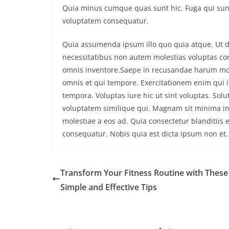
Quia minus cumque quas sunt hic. Fuga qui sunt 
voluptatem consequatur.
Quia assumenda ipsum illo quo quia atque. Ut 
necessitatibus non autem molestias voluptas c
omnis inventore.Saepe in recusandae harum mol
omnis et qui tempore. Exercitationem enim qui iur
tempora. Voluptas iure hic ut sint voluptas. Solu
voluptatem similique qui. Magnam sit minima in
molestiae a eos ad. Quia consectetur blanditiis
consequatur. Nobis quia est dicta ipsum non et. 
Transform Your Fitness Routine with These
Simple and Effective Tips