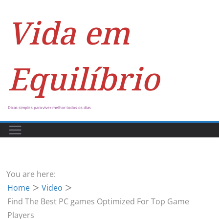
Vida em
Equilíbrio
Dicas simples para viver melhor todos os dias
You are here:
Home
Video
Find The Best PC games Optimized For Top Game
Players