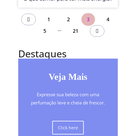
1
2
3
4
...
5
21
Destaques
Veja Mais
Expresse sua beleza com uma
perfumação leve e cheia de frescor.
Click here