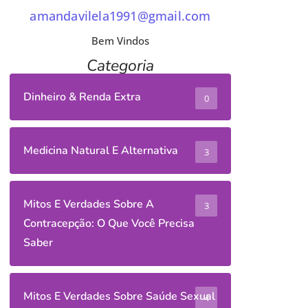
amandavilela1991@gmail.com
Bem Vindos
Categoria
Dinheiro & Renda Extra
0
Medicina Natural E Alternativa
3
Mitos E Verdades Sobre A
3
Contracepção: O Que Você Precisa
Saber
Mitos E Verdades Sobre Saúde Sexual
4