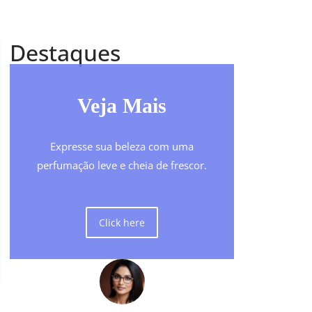
Destaques
Veja Mais
Expresse sua beleza com uma
perfumação leve e cheia de frescor.
Click here